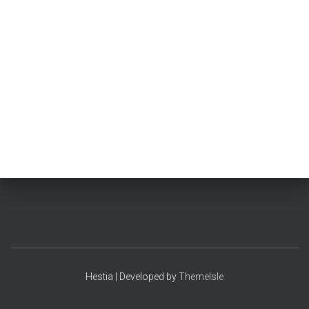
บาคาร่า
แทงบอลออนไลน์
Hestia | Developed by
ThemeIsle