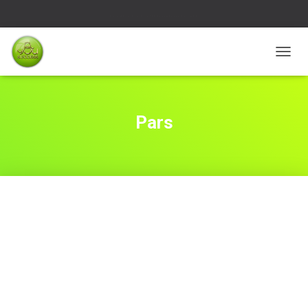
บาคาร่า
แทงบอลออนไลน์
TOGGL
Pars