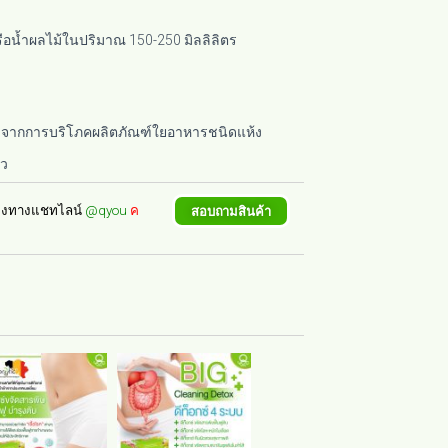
ือน้ำผลไม้ในปริมาณ 150-250 มิลลิลิตร
เกิดจากการบริโภคผลิตภัณฑ์ใยอาหารชนิดแห้ง
้ว
ช่องทางแชทไลน์
@qyou
ค
สอบถามสินค้า